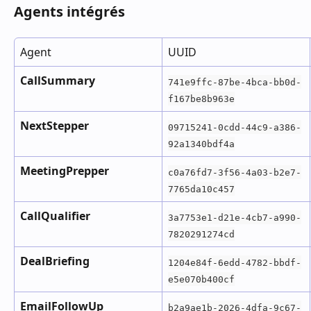
Agents intégrés
Agent
UUID
CallSummary
741e9ffc-87be-4bca-bb0d-
f167be8b963e
NextStepper
09715241-0cdd-44c9-a386-
92a1340bdf4a
MeetingPrepper
c0a76fd7-3f56-4a03-b2e7-
7765da10c457
CallQualifier
3a7753e1-d21e-4cb7-a990-
7820291274cd
DealBriefing
1204e84f-6edd-4782-bbdf-
e5e070b400cf
EmailFollowUp
b2a9ae1b-2026-4dfa-9c67-