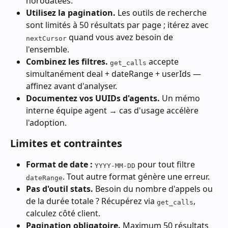
horodatées.
Utilisez la pagination.
 Les outils de recherche 
sont limités à 50 résultats par page ; itérez avec 
 quand vous avez besoin de 
nextCursor
l'ensemble.
Combinez les filtres.
 accepte 
get_calls
simultanément deal + dateRange + userIds — 
affinez avant d'analyser.
Documentez vos UUIDs d'agents.
 Un mémo 
interne équipe agent → cas d'usage accélère 
l'adoption.
Limites et contraintes
Format de date :
 pour tout filtre 
YYYY-MM-DD
. Tout autre format génère une erreur.
dateRange
Pas d'outil stats.
 Besoin du nombre d'appels ou 
de la durée totale ? Récupérez via 
, 
get_calls
calculez côté client.
Pagination obligatoire.
 Maximum 50 résultats 